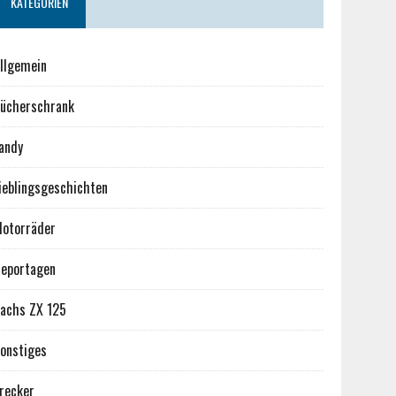
KATEGORIEN
llgemein
ücherschrank
andy
ieblingsgeschichten
otorräder
eportagen
achs ZX 125
onstiges
recker