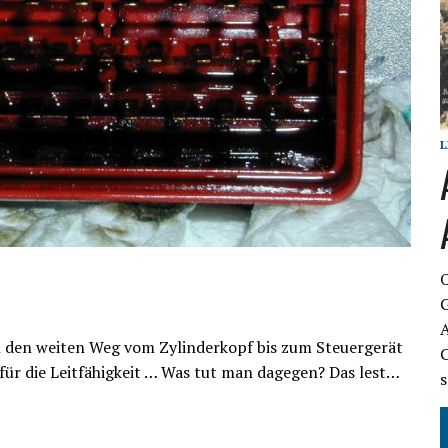
L
O
G
A
l den weiten Weg vom Zylinderkopf bis zum Steuergerät
C
 für die Leitfähigkeit … Was tut man dagegen? Das lest…
s